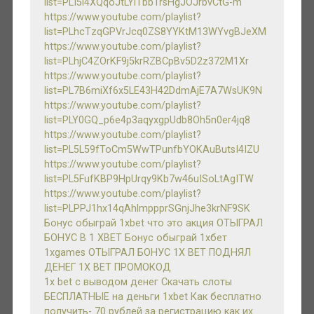
list=PLI5l4XQqoJtLYiTbbTrsHgJOJrbvCtG-m
https://www.youtube.com/playlist?
list=PLhcTzqGPVrJcq0ZS8YYKtM13WYvgBJeXM
https://www.youtube.com/playlist?
list=PLhjC4ZOrKF9j5krRZBCpBv5D2z372M1Xr
https://www.youtube.com/playlist?
list=PL7B6miXf6x5LE43H42DdmAjE7A7WsUK9N
https://www.youtube.com/playlist?
list=PLY0GQ_p6e4p3aqyxgpUdb8Oh5n0er4jq8
https://www.youtube.com/playlist?
list=PL5L59fToCm5WwTPunfbYOKAuButsI4IZU
https://www.youtube.com/playlist?
list=PL5FufKBP9HpUrqy9Kb7w46uISoLtAgITW
https://www.youtube.com/playlist?
list=PLPPJ1hx14qAhlmppprSGnjJhe3krNF9SK
Бонус обыграй 1xbet что это акция ОТЫГРАЛ
БОНУС В 1 XBET Бонус обыграй 1хбет
1xgames ОТЫГРАЛ БОНУС 1X BET ПОДНЯЛ
ДЕНЕГ 1X BET ПРОМОКОД
1x bet с выводом денег Скачать слоты
БЕСПЛАТНЫЕ на деньги 1xbet Как бесплатно
получить- 70 рублей за регистрацию как их