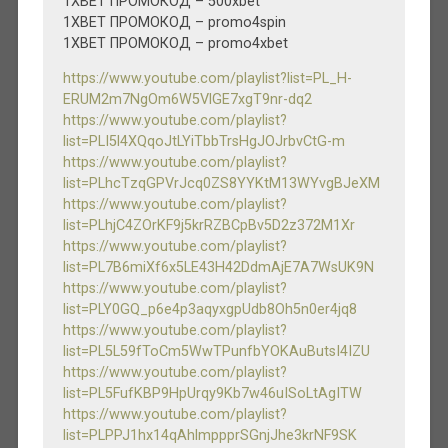
1XBET ПРОМОКОД – 500xbet
1XBET ПРОМОКОД – promo4spin
1XBET ПРОМОКОД – promo4xbet
https://www.youtube.com/playlist?list=PL_H-
ERUM2m7NgOm6W5VlGE7xgT9nr-dq2
https://www.youtube.com/playlist?
list=PLI5l4XQqoJtLYiTbbTrsHgJOJrbvCtG-m
https://www.youtube.com/playlist?
list=PLhcTzqGPVrJcq0ZS8YYKtM13WYvgBJeXM
https://www.youtube.com/playlist?
list=PLhjC4ZOrKF9j5krRZBCpBv5D2z372M1Xr
https://www.youtube.com/playlist?
list=PL7B6miXf6x5LE43H42DdmAjE7A7WsUK9N
https://www.youtube.com/playlist?
list=PLY0GQ_p6e4p3aqyxgpUdb8Oh5n0er4jq8
https://www.youtube.com/playlist?
list=PL5L59fToCm5WwTPunfbYOKAuButsI4IZU
https://www.youtube.com/playlist?
list=PL5FufKBP9HpUrqy9Kb7w46uISoLtAgITW
https://www.youtube.com/playlist?
list=PLPPJ1hx14qAhlmppprSGnjJhe3krNF9SK