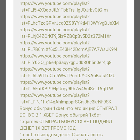
https://www.youtube.com/playlist?
list=PLI5l4XQqoJtLYiTbbTrsHgJOJrbvCtG-m
https://www.youtube.com/playlist?
list=PLhcTzqGPVrJcq0ZS8YYKtM13WYvgBJeXM
https://www.youtube.com/playlist?
list=PLhjC4ZOrKF9j5krRZBCpBv5D2z372M1Xr
https://www.youtube.com/playlist?
list=PL7B6miXf6x5LE43H42DdmAjE7A7WsUK9N
https://www.youtube.com/playlist?
list=PLY0GQ_p6e4p3aqyxgpUdb8Oh5n0er4jq8
https://www.youtube.com/playlist?
list=PL5L59fToCm5WwTPunfbYOKAuButsI4IZU
https://www.youtube.com/playlist?
list=PL5FufKBP9HpUrqy9Kb7w46uISoLtAgITW
https://www.youtube.com/playlist?
list=PLPPJ1hx14qAhlmppprSGnjJhe3krNF9SK
Бонус обыграй 1xbet что это акция ОТЫГРАЛ
БОНУС В 1 XBET Бонус обыграй 1хбет
1xgames ОТЫГРАЛ БОНУС 1X BET ПОДНЯЛ
ДЕНЕГ 1X BET ПРОМОКОД
1x bet с выводом денег Скачать слоты