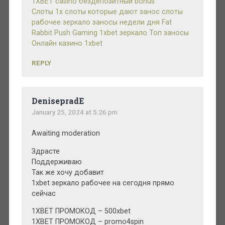
1XBET casino бездепозитный bonus
Слоты 1x слоты которые дают занос слоты
рабочее зеркало заносы недели дня Fat
Rabbit Push Gaming 1xbet зеркало Топ заносы
Онлайн казино 1xbet
REPLY
DenisepradE
January 25, 2024 at 5:26 pm
Awaiting moderation
Здрасте
Поддерживаю
Так же хочу добавит
1xbet зеркало рабочее на сегодня прямо
сейчас
1XBET ПРОМОКОД – 500xbet
1XBET ПРОМОКОД – promo4spin