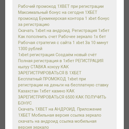
Рабочий промокод 1XBET при регистрации
Максимальный бонус на сегодня 1ХБЕТ
промокод Букмекерская контора 1 xbet бонус
за регистрацию
Скачать 1xbet на андроид. Регистрация 1хбет
Как пополнить счет Рабочее зеркало 1х бет
Рабочая стратегия с сайта 1 xbet За 10 минут
1300 рублей
1xbet регистрация Создаём новый счёт
Полная регистрация в 1хбет РЕГИСТРАЦИЯ
кылуу СТАВКА коюуу КАК
ЗАРЕГИСТРИРОВАТЬСЯ В 1ХБЕТ
Бесплатный ПРОМОКОД 1xbet при
регистрации на деньги на бесплатную ставку
Казахстан 1хбет казино КАК
ЗАРЕГИСТРИРОВАТЬСЯ 6500 КАК ПОЛУЧИТЬ
БОНУС
Скачать 1XBET на АНДРОИД. Приложение
1ХБЕТ Мобильная версия ссылка зеркало
скачать на андроид ссылка мобильная
версия зеркало