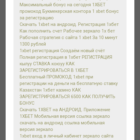
Максимальный бонус на сегодня 1ХБЕТ
промокод Букмекерская контора 1 xbet бонус
за регистрацию
Скачать 1xbet на андроид. Регистрация 1хбет
Как пополнить счет Рабочее зеркало 1х бет
Рабочая стратегия с сайта 1 xbet За 10 минут
1300 рублей
1xbet регистрация Создаём новый счёт
Полная регистрация в 1хбет РЕГИСТРАЦИЯ
кылуу СТАВКА коюуу КАК
ЗАРЕГИСТРИРОВАТЬСЯ В 1ХБЕТ
Бесплатный ПРОМОКОД 1xbet при
регистрации на деньги на бесплатную ставку
Казахстан 1хбет казино КАК
ЗАРЕГИСТРИРОВАТЬСЯ 6500 КАК ПОЛУЧИТЬ
БОНУС
Скачать 1XBET на АНДРОИД. Приложение
1ХБЕТ Мобильная версия ссылка зеркало
скачать на андроид ссылка мобильная
версия зеркало
1xbet вход в личный кабинет зеркало сайта