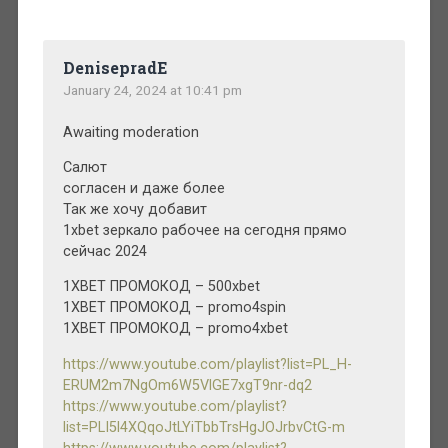
DenisepradE
January 24, 2024 at 10:41 pm
Awaiting moderation
Салют
согласен и даже более
Так же хочу добавит
1xbet зеркало рабочее на сегодня прямо
сейчас 2024
1XBET ПРОМОКОД – 500xbet
1XBET ПРОМОКОД – promo4spin
1XBET ПРОМОКОД – promo4xbet
https://www.youtube.com/playlist?list=PL_H-
ERUM2m7NgOm6W5VlGE7xgT9nr-dq2
https://www.youtube.com/playlist?
list=PLI5l4XQqoJtLYiTbbTrsHgJOJrbvCtG-m