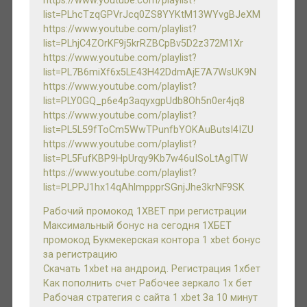
https://www.youtube.com/playlist?
list=PLhcTzqGPVrJcq0ZS8YYKtM13WYvgBJeXM
https://www.youtube.com/playlist?
list=PLhjC4ZOrKF9j5krRZBCpBv5D2z372M1Xr
https://www.youtube.com/playlist?
list=PL7B6miXf6x5LE43H42DdmAjE7A7WsUK9N
https://www.youtube.com/playlist?
list=PLY0GQ_p6e4p3aqyxgpUdb8Oh5n0er4jq8
https://www.youtube.com/playlist?
list=PL5L59fToCm5WwTPunfbYOKAuButsI4IZU
https://www.youtube.com/playlist?
list=PL5FufKBP9HpUrqy9Kb7w46uISoLtAgITW
https://www.youtube.com/playlist?
list=PLPPJ1hx14qAhlmppprSGnjJhe3krNF9SK
Рабочий промокод 1XBET при регистрации
Максимальный бонус на сегодня 1ХБЕТ
промокод Букмекерская контора 1 xbet бонус
за регистрацию
Скачать 1xbet на андроид. Регистрация 1хбет
Как пополнить счет Рабочее зеркало 1х бет
Рабочая стратегия с сайта 1 xbet За 10 минут