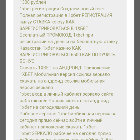
1300 рублей
1xbet регистрация Создаём новый счёт
Полная регистрация в 1хбет РЕГИСТРАЦИЯ
кылуу СТАВКА коюуу КАК
ЗАРЕГИСТРИРОВАТЬСЯ В 1ХБЕТ
Бесплатный ПРОМОКОД 1xbet при
регистрации на деньги на бесплатную ставку
Казахстан 1хбет казино КАК
ЗАРЕГИСТРИРОВАТЬСЯ 6500 КАК ПОЛУЧИТЬ
БОНУС
Скачать 1XBET на АНДРОИД. Приложение
1ХБЕТ Мобильная версия ссылка зеркало
скачать на андроид ссылка мобильная
версия зеркало
1xbet вход в личный кабинет зеркало сайта
работающее Россия скачать на андроид
1хбет на сегодняшний день
Рабочее зеркало 1xbet мобильная версия на
сегодня прямо сейчас войти в личный
кабинет приложение скачать 1хбет
1xbet ЗЕРКАЛО рабочее на сегодня прямо