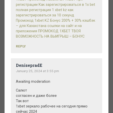
регистрации Как зарегистрироваться в 1x bet
полная регистрация 1 xbet kz как
зарегистрироваться за 10 секунд
Промокод 1xbet KZ Бонус 200% + 30% кэшбэк
– для Казахстана ссылки на сайт и на
приложения ПРОМОКОД 1ХБЕТ ТВОЯ
ВОЗМОЖНОСТЬ НА ВЫИГРЫШ – БОНУС
REPLY
DenisepradE
January 25, 2024 at 3:55 pm
Awaiting moderation
Салют
согласен и даже более
Так вот
1xbet зеркало рабочее на сегодня прямо
сейчас 2024