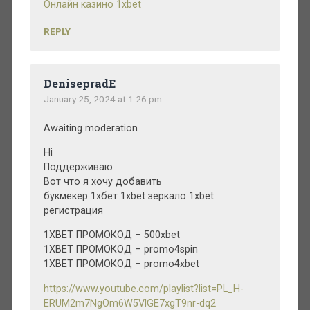
Онлайн казино 1xbet
REPLY
DenisepradE
January 25, 2024 at 1:26 pm
Awaiting moderation
Hi
Поддерживаю
Вот что я хочу добавить
букмекер 1хбет 1xbet зеркало 1xbet
регистрация
1XBET ПРОМОКОД – 500xbet
1XBET ПРОМОКОД – promo4spin
1XBET ПРОМОКОД – promo4xbet
https://www.youtube.com/playlist?list=PL_H-
ERUM2m7NgOm6W5VlGE7xgT9nr-dq2