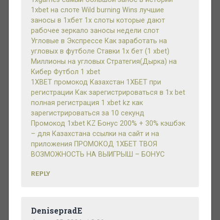
1xbet на слоте Wild burning Wins лучшие
заносы в 1хбет 1x слоты которые дают
рабочее зеркало заносы недели слот
Угловые в Экспрессе Как заработать на
угловых в футболе Ставки 1х бет (1 xbet)
Миллионы на угловых Стратегия(Дырка) на
Кибер Футбол 1 xbet
1XBET промокод Казахстан 1ХБЕТ при
регистрации Как зарегистрироваться в 1x bet
полная регистрация 1 xbet kz как
зарегистрироваться за 10 секунд
Промокод 1xbet KZ Бонус 200% + 30% кэшбэк
– для Казахстана ссылки на сайт и на
приложения ПРОМОКОД 1ХБЕТ ТВОЯ
ВОЗМОЖНОСТЬ НА ВЫИГРЫШ – БОНУС
REPLY
DenisepradE