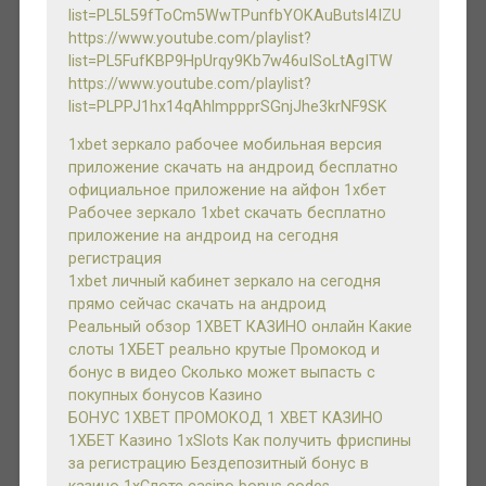
list=PL5L59fToCm5WwTPunfbYOKAuButsI4IZU
https://www.youtube.com/playlist?
list=PL5FufKBP9HpUrqy9Kb7w46uISoLtAgITW
https://www.youtube.com/playlist?
list=PLPPJ1hx14qAhlmppprSGnjJhe3krNF9SK
1xbet зеркало рабочее мобильная версия
приложение скачать на андроид бесплатно
официальное приложение на айфон 1хбет
Рабочее зеркало 1xbet скачать бесплатно
приложение на андроид на сегодня
регистрация
1xbet личный кабинет зеркало на сегодня
прямо сейчас скачать на андроид
Реальный обзор 1XBET КАЗИНО онлайн Какие
слоты 1ХБЕТ реально крутые Промокод и
бонус в видео Сколько может выпасть с
покупных бонусов Казино
БОНУС 1XBET ПРОМОКОД 1 XBET КАЗИНО
1ХБЕТ Казино 1xSlots Как получить фриспины
за регистрацию Бездепозитный бонус в