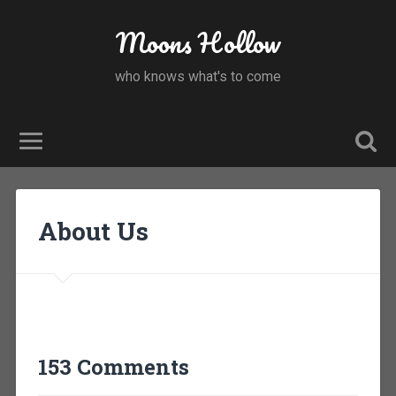
Moons Hollow
who knows what's to come
About Us
153 Comments