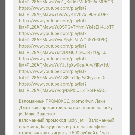
list=PL28AFjMawuYvo1_KsD6kMgtGF06dMPAO3
https://www.youtube.com/playlist?
list=PL28AFjMawuYtVsVcy-fhVh75_9DRuLOR-
https://www.youtube.com/playlist?
list=PL28AFjMawuYuDSPG4TYhm-Yk4eEH4UoTP
https://www.youtube.com/playlist?
list=PL28AFjMawuYvvnYjvjEji6UWGUFYbBD9Q
https://www.youtube.com/playlist?
list=PL28AFjMawuYsIt2DLG0J1xKJlR7zQg_JJ
https://www.youtube.com/playlist?
list=PL28AFjMawuYuYJJfgXw0qa-A-wYlRw1tU
https://www.youtube.com/playlist?
list=PL28AFjMawuYvV-S8LhT0gPvCEjyxjmIDe
https://www.youtube.com/playlist?
list=PL28AFjMawuYvdqvkvPI5QiLxTkpH-e5OJ
Взломанный ПРОМОКОД promo4win Лаки
Джет как зарегистрироваться в игре на lucky
jet Макс Ващенко
взломанный промокод lucky jet – Взломанный
промокод lucky jet как играть на телефоне
стратегия как выиграть с 500 рублей в 1win