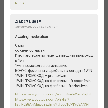
REPLY
NancyDuazy
January 28, 2024 at 10:01 pm
Awaiting moderation
Салют
со свем согласен
И вот это тоже по теме где вводить промокод
в 1win
1win промокод за регистрацию
БОНУС, фриспины и фрибеты на сегодня 1WIN
1WIN ПРОМОКОД – promo4win
1WIN ПРОМОКОД на фриспины – freespin4win
1WIN ПРОМОКОД на фрибеты – freebet4win
https://www.youtube.com/watch?v=hWusrZnjthI
https://www.youtube.com/playlist?
list=PL28AFjMawuYszImgYt16uC1CPfVc8AN34