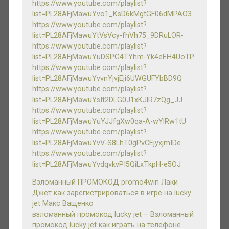
https://www.youtube.com/playlist?
list=PL28AFjMawuYvo1_KsD6kMgtGF06dMPAO3
https://www.youtube.com/playlist?
list=PL28AFjMawuYtVsVcy-fhVh75_9DRuLOR-
https://www.youtube.com/playlist?
list=PL28AFjMawuYuDSPG4TYhm-Yk4eEH4UoTP
https://www.youtube.com/playlist?
list=PL28AFjMawuYvvnYjvjEji6UWGUFYbBD9Q
https://www.youtube.com/playlist?
list=PL28AFjMawuYsIt2DLG0J1xKJlR7zQg_JJ
https://www.youtube.com/playlist?
list=PL28AFjMawuYuYJJfgXw0qa-A-wYlRw1tU
https://www.youtube.com/playlist?
list=PL28AFjMawuYvV-S8LhT0gPvCEjyxjmIDe
https://www.youtube.com/playlist?
list=PL28AFjMawuYvdqvkvPI5QiLxTkpH-e5OJ
Взломанный ПРОМОКОД promo4win Лаки
Джет как зарегистрироваться в игре на lucky
jet Макс Ващенко
взломанный промокод lucky jet – Взломанный
промокод lucky jet как играть на телефоне