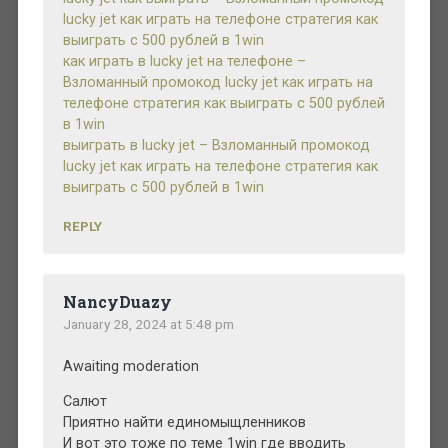
lucky jet как играть на телефоне стратегия как
выиграть с 500 рублей в 1win
как играть в lucky jet на телефоне –
Взломанный промокод lucky jet как играть на
телефоне стратегия как выиграть с 500 рублей
в 1win
выиграть в lucky jet – Взломанный промокод
lucky jet как играть на телефоне стратегия как
выиграть с 500 рублей в 1win
REPLY
NancyDuazy
January 28, 2024 at 5:48 pm
Awaiting moderation
Салют
Приятно найти единомыщленников
И вот это тоже по теме 1win где вводить