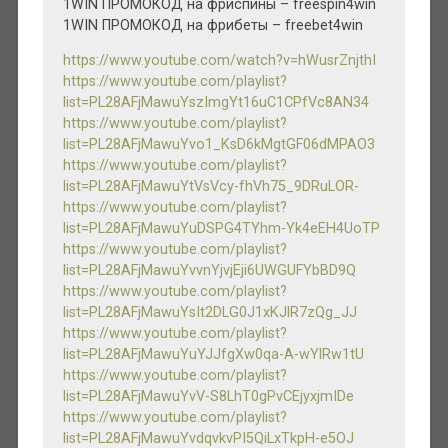
1WIN ПРОМОКОД на фриспины – freespin4win
1WIN ПРОМОКОД на фрибеты – freebet4win
https://www.youtube.com/watch?v=hWusrZnjthI
https://www.youtube.com/playlist?
list=PL28AFjMawuYszImgYt16uC1CPfVc8AN34
https://www.youtube.com/playlist?
list=PL28AFjMawuYvo1_KsD6kMgtGF06dMPAO3
https://www.youtube.com/playlist?
list=PL28AFjMawuYtVsVcy-fhVh75_9DRuLOR-
https://www.youtube.com/playlist?
list=PL28AFjMawuYuDSPG4TYhm-Yk4eEH4UoTP
https://www.youtube.com/playlist?
list=PL28AFjMawuYvvnYjvjEji6UWGUFYbBD9Q
https://www.youtube.com/playlist?
list=PL28AFjMawuYsIt2DLG0J1xKJlR7zQg_JJ
https://www.youtube.com/playlist?
list=PL28AFjMawuYuYJJfgXw0qa-A-wYlRw1tU
https://www.youtube.com/playlist?
list=PL28AFjMawuYvV-S8LhT0gPvCEjyxjmIDe
https://www.youtube.com/playlist?
list=PL28AFjMawuYvdqvkvPI5QiLxTkpH-e5OJ