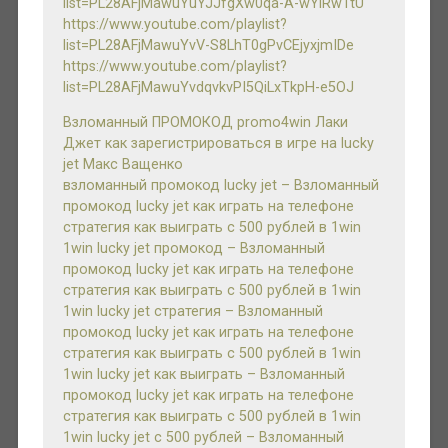
list=PL28AFjMawuYuYJJfgXw0qa-A-wYlRw1tU
https://www.youtube.com/playlist?
list=PL28AFjMawuYvV-S8LhT0gPvCEjyxjmIDe
https://www.youtube.com/playlist?
list=PL28AFjMawuYvdqvkvPI5QiLxTkpH-e5OJ
Взломанный ПРОМОКОД promo4win Лаки
Джет как зарегистрироваться в игре на lucky
jet Макс Ващенко
взломанный промокод lucky jet – Взломанный
промокод lucky jet как играть на телефоне
стратегия как выиграть с 500 рублей в 1win
1win lucky jet промокод – Взломанный
промокод lucky jet как играть на телефоне
стратегия как выиграть с 500 рублей в 1win
1win lucky jet стратегия – Взломанный
промокод lucky jet как играть на телефоне
стратегия как выиграть с 500 рублей в 1win
1win lucky jet как выиграть – Взломанный
промокод lucky jet как играть на телефоне
стратегия как выиграть с 500 рублей в 1win
1win lucky jet с 500 рублей – Взломанный