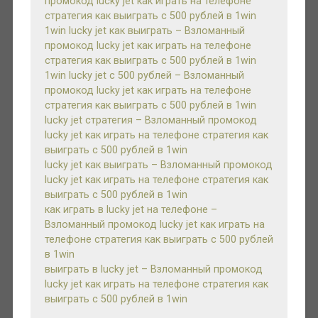
промокод lucky jet как играть на телефоне
стратегия как выиграть с 500 рублей в 1win
1win lucky jet как выиграть – Взломанный
промокод lucky jet как играть на телефоне
стратегия как выиграть с 500 рублей в 1win
1win lucky jet с 500 рублей – Взломанный
промокод lucky jet как играть на телефоне
стратегия как выиграть с 500 рублей в 1win
lucky jet стратегия – Взломанный промокод
lucky jet как играть на телефоне стратегия как
выиграть с 500 рублей в 1win
lucky jet как выиграть – Взломанный промокод
lucky jet как играть на телефоне стратегия как
выиграть с 500 рублей в 1win
как играть в lucky jet на телефоне –
Взломанный промокод lucky jet как играть на
телефоне стратегия как выиграть с 500 рублей
в 1win
выиграть в lucky jet – Взломанный промокод
lucky jet как играть на телефоне стратегия как
выиграть с 500 рублей в 1win