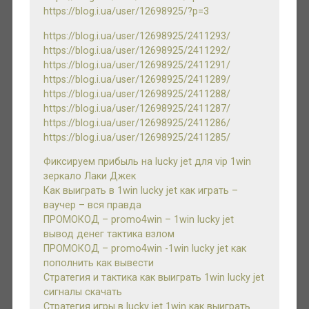
https://blog.i.ua/user/12698925/?p=3
https://blog.i.ua/user/12698925/2411293/
https://blog.i.ua/user/12698925/2411292/
https://blog.i.ua/user/12698925/2411291/
https://blog.i.ua/user/12698925/2411289/
https://blog.i.ua/user/12698925/2411288/
https://blog.i.ua/user/12698925/2411287/
https://blog.i.ua/user/12698925/2411286/
https://blog.i.ua/user/12698925/2411285/
Фиксируем прибыль на lucky jet для vip 1win
зеркало Лаки Джек
Как выиграть в 1win lucky jet как играть –
ваучер – вся правда
ПРОМОКОД – promo4win – 1win lucky jet
вывод денег тактика взлом
ПРОМОКОД – promo4win -1win lucky jet как
пополнить как вывести
Стратегия и тактика как выиграть 1win lucky jet
сигналы скачать
Стратегия игры в lucky jet 1win как выиграть