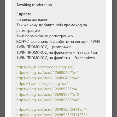
Awaiting moderation
Здрасте
со свем согласен
Так же хочу добавит 1win промокод за
регистрацию
1win промокод за регистрацию
БОНУС, фриспины и фрибеты на сегодня 1WIN
1WIN ПРОМОКОД – promo4win
1WIN ПРОМОКОД на фриспины – freespin4win
1WIN ПРОМОКОД на фрибеты – freebet4win
https://1win-promocode.blog.i.ua/
https://blog.i.ua/user/12680040/?p=1
https://blog.i.ua/user/12680040/?p=2
https://1win-lucky-jet.blog.i.ua/
https://blog.i.ua/user/12698925/?p=1
https://blog.i.ua/user/12698925/?p=2
https://blog.i.ua/user/12698925/?p=3
https://blog.i.ua/user/12698925/2411254/
https://blog.i.ua/user/12698925/2411253/