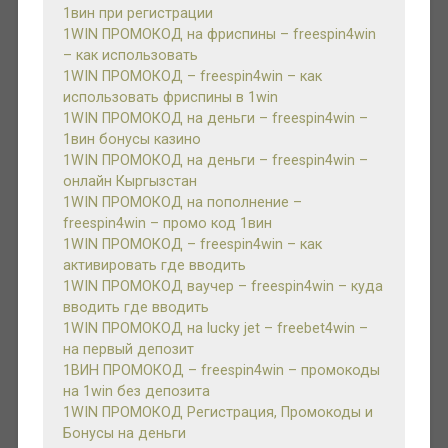
1вин при регистрации
1WIN ПРОМОКОД на фриспины – freespin4win
– как использовать
1WIN ПРОМОКОД – freespin4win – как
использовать фриспины в 1win
1WIN ПРОМОКОД на деньги – freespin4win –
1вин бонусы казино
1WIN ПРОМОКОД на деньги – freespin4win –
онлайн Кыргызстан
1WIN ПРОМОКОД на пополнение –
freespin4win – промо код 1вин
1WIN ПРОМОКОД – freespin4win – как
активировать где вводить
1WIN ПРОМОКОД ваучер – freespin4win – куда
вводить где вводить
1WIN ПРОМОКОД на lucky jet – freebet4win –
на первый депозит
1ВИН ПРОМОКОД – freespin4win – промокоды
на 1win без депозита
1WIN ПРОМОКОД Регистрация, Промокоды и
Бонусы на деньги