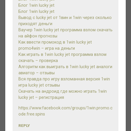
Блог 1win lucky jet
Блог 1win lucky jet
Вывод с lucky jet от 1вин и 1win через сколько
приходят деньги
Ваучер 1win lucky jet программа взлом скачать
на айфон прогнозы
Как ввести промокод в 1win lucky jet
promo4win – игра на деньги
Как играть в 1win lucky jet программа взлом
скачать – проверка
Алгоритм как выиграть в 1win lucky jet аналоги
авиатор – отзывы
Вся правда про игру взломанная версия 1win
игра lucky jet отзывы
Cкачать на андроид где можно играть 1win
lucky jet – регистрация
https://www.facebook.com/groups/1win.promo.c
ode.free.spins
REPLY