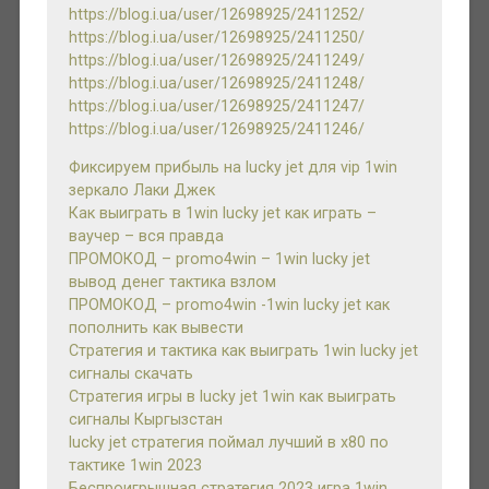
https://blog.i.ua/user/12698925/2411252/
https://blog.i.ua/user/12698925/2411250/
https://blog.i.ua/user/12698925/2411249/
https://blog.i.ua/user/12698925/2411248/
https://blog.i.ua/user/12698925/2411247/
https://blog.i.ua/user/12698925/2411246/
Фиксируем прибыль на lucky jet для vip 1win
зеркало Лаки Джек
Как выиграть в 1win lucky jet как играть –
ваучер – вся правда
ПРОМОКОД – promo4win – 1win lucky jet
вывод денег тактика взлом
ПРОМОКОД – promo4win -1win lucky jet как
пополнить как вывести
Стратегия и тактика как выиграть 1win lucky jet
сигналы скачать
Стратегия игры в lucky jet 1win как выиграть
сигналы Кыргызстан
lucky jet стратегия поймал лучший в х80 по
тактике 1win 2023
Беспроигрышная стратегия 2023 игра 1win