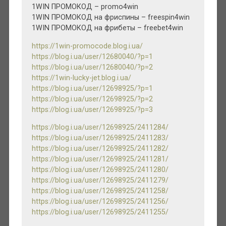
1WIN ПРОМОКОД – promo4win
1WIN ПРОМОКОД на фриспины – freespin4win
1WIN ПРОМОКОД на фрибеты – freebet4win
https://1win-promocode.blog.i.ua/
https://blog.i.ua/user/12680040/?p=1
https://blog.i.ua/user/12680040/?p=2
https://1win-lucky-jet.blog.i.ua/
https://blog.i.ua/user/12698925/?p=1
https://blog.i.ua/user/12698925/?p=2
https://blog.i.ua/user/12698925/?p=3
https://blog.i.ua/user/12698925/2411284/
https://blog.i.ua/user/12698925/2411283/
https://blog.i.ua/user/12698925/2411282/
https://blog.i.ua/user/12698925/2411281/
https://blog.i.ua/user/12698925/2411280/
https://blog.i.ua/user/12698925/2411279/
https://blog.i.ua/user/12698925/2411258/
https://blog.i.ua/user/12698925/2411256/
https://blog.i.ua/user/12698925/2411255/