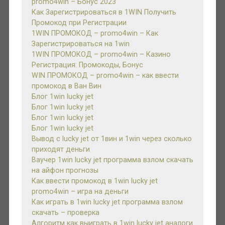
promo4win – Бонус 2023
Как Зарегистрироваться в 1WIN Получить
Промокод при Регистрации
1WIN ПРОМОКОД – promo4win – Как
Зарегистрироваться на 1win
1WIN ПРОМОКОД – promo4win – Казино
Регистрация: Промокоды, Бонус
WIN ПРОМОКОД – promo4win – как ввести
промокод в Ван Вин
Блог 1win lucky jet
Блог 1win lucky jet
Блог 1win lucky jet
Блог 1win lucky jet
Вывод с lucky jet от 1вин и 1win через сколько
приходят деньги
Ваучер 1win lucky jet программа взлом скачать
на айфон прогнозы
Как ввести промокод в 1win lucky jet
promo4win – игра на деньги
Как играть в 1win lucky jet программа взлом
скачать – проверка
Алгоритм как выиграть в 1win lucky jet аналоги