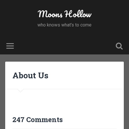
Moons Hollow
who knows what's to come
About Us
247 Comments