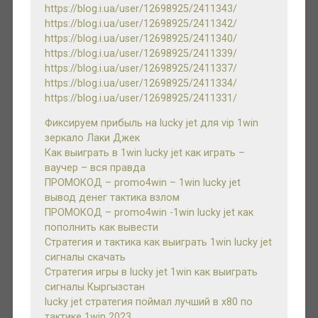
https://blog.i.ua/user/12698925/2411343/
https://blog.i.ua/user/12698925/2411342/
https://blog.i.ua/user/12698925/2411340/
https://blog.i.ua/user/12698925/2411339/
https://blog.i.ua/user/12698925/2411337/
https://blog.i.ua/user/12698925/2411334/
https://blog.i.ua/user/12698925/2411331/
Фиксируем прибыль на lucky jet для vip 1win
зеркало Лаки Джек
Как выиграть в 1win lucky jet как играть –
ваучер – вся правда
ПРОМОКОД – promo4win – 1win lucky jet
вывод денег тактика взлом
ПРОМОКОД – promo4win -1win lucky jet как
пополнить как вывести
Стратегия и тактика как выиграть 1win lucky jet
сигналы скачать
Стратегия игры в lucky jet 1win как выиграть
сигналы Кыргызстан
lucky jet стратегия поймал лучший в х80 по
тактике 1win 2023