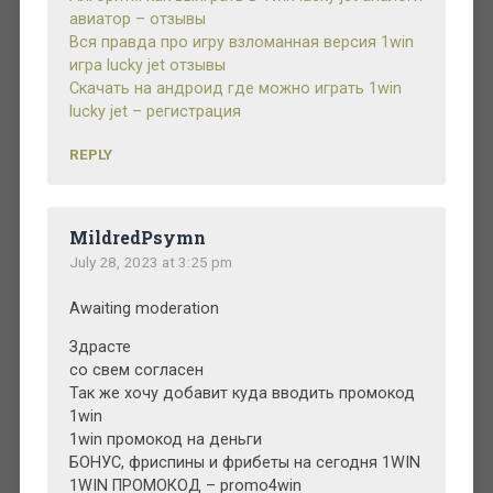
авиатор – отзывы
Вся правда про игру взломанная версия 1win
игра lucky jet отзывы
Cкачать на андроид где можно играть 1win
lucky jet – регистрация
REPLY
MildredPsymn
July 28, 2023 at 3:25 pm
Awaiting moderation
Здрасте
со свем согласен
Так же хочу добавит куда вводить промокод
1win
1win промокод на деньги
БОНУС, фриспины и фрибеты на сегодня 1WIN
1WIN ПРОМОКОД – promo4win